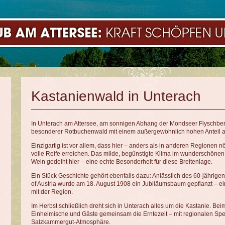
Kastanienwald in Unterach
In Unterach am Attersee, am sonnigen Abhang der Mondseer Flyschberge
besonderer Rotbuchenwald mit einem außergewöhnlich hohen Anteil a
Einzigartig ist vor allem, dass hier – anders als in anderen Regionen n
volle Reife erreichen. Das milde, begünstigte Klima im wunderschöne
Wein gedeiht hier – eine echte Besonderheit für diese Breitenlage.
Ein Stück Geschichte gehört ebenfalls dazu: Anlässlich des 60-jährig
of Austria wurde am 18. August 1908 ein Jubiläumsbaum gepflanzt – e
mit der Region.
Im Herbst schließlich dreht sich in Unterach alles um die Kastanie. Beim
Einheimische und Gäste gemeinsam die Erntezeit – mit regionalen Spezi
Salzkammergut-Atmosphäre.